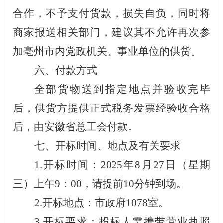
合作，不予支付货款，损失自负，同时将
商家报送相关部门，建议其不允许再次参
加亳州市内党政机关、事业单位的供货。
六、付款方式
全
部货物送到指定地点并验收完毕
后，供货方提供正式税务发票经验收合格
后，
由安徽省总工会
付款。
七、开标时间、地点及有关要求
1.
开标时间：
202
5
年
8
月
27
日（星期
三
）上午
9
：
00
，请提前
10
分钟到场。
2.
开标地点：市政府
1078
室。
3.
开标要求：投标人需携带营业执照