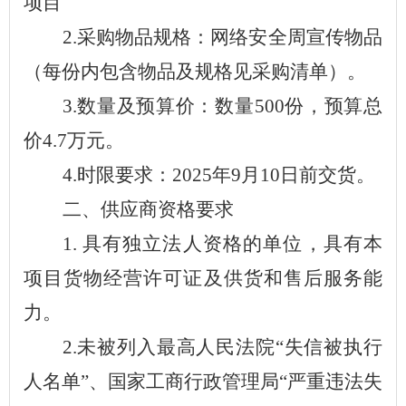
项目
2.
采购物品规格：
网络安全周宣传物品
（每份内包含物品及规格见
采购清单
）。
3.
数量及预算价：数量
500
份，预算总
价
4.
7
万元。
4.
时限要求：
2025
年
9
月
10
日前交货。
二、供应商资格要求
1.
具有独立法人资格的单位，具有本
项目货物经营许可证及供货和售后服务能
力。
2.
未被列入最高人民法院“失信被执行
人名单”、国家工商行政管理局“严重违法失