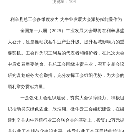
浏览量：
104
利辛县总工会多维度发力
为牛业发展大会添势赋能显作为
全国
第十八届（
2025）
牛业
发展
大会即将在利辛县盛
大召开，这是推动我县牛业产业升级、提升县域影响力的重
要契机。工会作为职工利益的代表者和维护者，在此次大会
中肩负着重要使命。
县总工会
围绕主责主业，
召开专题会议
研究谋划服务大会举措
，
充分发挥工会组织优势，为大会的
顺利举办贡献力量
。
一是强化工会组织建设，夯实大会保障能力。积极组
织推动昊东绿色农业、欣浩翔、徽牛云工会组织建设，在组
建利辛县肉牛养殖行业工会联合会的基础上，投资
1.2万元提
升行业工会规范化建设水平，指导行业工会开展技能培训4