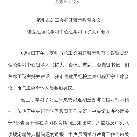
浏览量：
425
亳州市
总工会
召开警示教育
会议
暨党组理论学习中心组学习（扩大）会议
6
月
4
日
下
午，
亳州市总工会
召开警示教育
会议
暨党组
理论学习中心组学习（扩大）会议。市
总工会党组书记、副
主席王飞
主持并讲话，
驻市住建局纪检监察组程开宇
出席会
议
，
市
总工会全体人员参加会议
。
会上，学习了习近平总书记
近期重要讲话指示批示精
神
，传达了中央层面学习教育工作专班、中央纪委办公厅关
于
2
起党员干部在学习教育期间违规吃喝、严重违反中央八
项规定精神典型问题的通报
、
中央层面学习教育工作专班
关