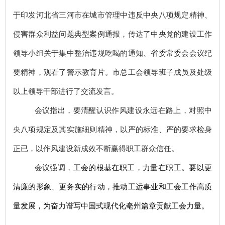
于印发
河北省三河市在城市管理中违反中央八项规定精神、
侵害群众利益问题典型案例通报，传达了
中央党的建设工作
领导小组关于集中整治违规吃喝的通知、省委常委会会议纪
要精神
，
观看了警示教育片。
市总工会
领导班子成员及处级
以上领导干部
进行了交流发言
。
会议
指出，
要清醒认识作风建设永远在路上，对照中
央八项规定及其实施
细则
精神，以严的标准、严的要求检身
正已，以作风建设新成效不断赢得职工群众信任。
会议
强调
，
工会的根基在职工，力量在职工。
要
以更
清廉的形象、更务实的行动，
推动工运事业和工会工作高质
量发展
，
为奋力谱写中国式现代化亳州篇章贡献工会力量
。